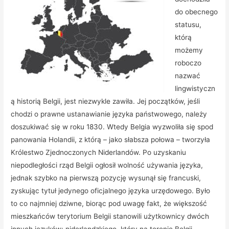
do obecnego
statusu,
którą
możemy
roboczo
nazwać
lingwistyczn
ą historią Belgii, jest niezwykle zawiła. Jej początków, jeśli
chodzi o prawne ustanawianie języka państwowego, należy
doszukiwać się w roku 1830. Wtedy Belgia wyzwoliła się spod
panowania Holandii, z którą – jako słabsza połowa – tworzyła
Królestwo Zjednoczonych Niderlandów. Po uzyskaniu
niepodległości rząd Belgii ogłosił wolność używania języka,
jednak szybko na pierwszą pozycję wysunął się francuski,
zyskując tytuł jedynego oficjalnego języka urzędowego. Było
to co najmniej dziwne, biorąc pod uwagę fakt, że większość
mieszkańców terytorium Belgii stanowili użytkownicy dwóch