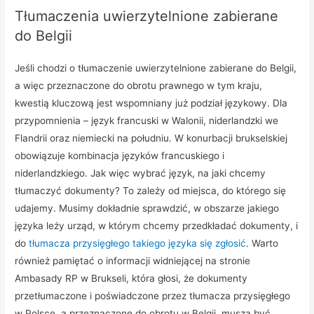
Tłumaczenia uwierzytelnione zabierane
do Belgii
Jeśli chodzi o tłumaczenie uwierzytelnione zabierane do Belgii,
a więc przeznaczone do obrotu prawnego w tym kraju,
kwestią kluczową jest wspomniany już podział językowy. Dla
przypomnienia – język francuski w Walonii, niderlandzki we
Flandrii oraz niemiecki na południu. W konurbacji brukselskiej
obowiązuje kombinacja języków francuskiego i
niderlandzkiego. Jak więc wybrać język, na jaki chcemy
tłumaczyć dokumenty? To zależy od miejsca, do którego się
udajemy. Musimy dokładnie sprawdzić, w obszarze jakiego
języka leży urząd, w którym chcemy przedkładać dokumenty, i
do
tłumacza przysięgłego takiego języka się zgłosić
. Warto
również pamiętać o informacji widniejącej na stronie
Ambasady RP w Brukseli, która głosi, że dokumenty
przetłumaczone i poświadczone przez tłumacza przysięgłego
w Polsce, a przeznaczone do obrotu w Belgii, muszą być