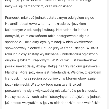
innych języków: niderlandzkiego, który na terenie Belgii
nazywa się flamandzkim, oraz walońskiego.
Francuski miał być jednak ostatecznym odcięciem się od
Holandii, dodatkowo w tamtym okresie był językiem
kojarzonym z edukacją i kulturą. Nietrudno się jednak
domyślić, że mieszkańcom takie postępowanie się nie
spodobało. Takie akty dyskryminacji w nich wymierzone
spowodowały niechęć ludu do języka francuskiego. W 1873
roku ich głosy zostały wysłuchane – niderlandzki ogłoszono
drugim językiem urzędowym. W 1921 roku ustawodawstwo
poszło nawet dalej, dzieląc Belgię na trzy regiony językowe –
Flandrię, której językiem jest niderlandzki, Walonię, z językiem
francuskim, oraz region południowy, w którym obowiązuje
język niemiecki. W stolicy tego państwa, Brukseli,
porozumiemy się z większością mieszkańców po francusku.
Napisy na budynkach administracyjnych odnajdziemy jednak
już przede wszystkim w języku niderlandzkim oraz walońskim.