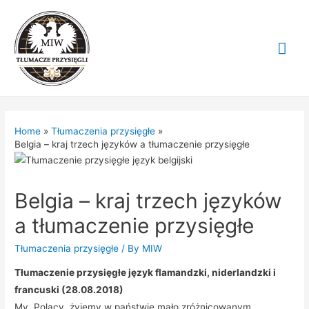
Mai
Me
Home
Tłumaczenia przysięgłe
Belgia – kraj trzech języków a tłumaczenie przysięgłe
Belgia – kraj trzech języków
a tłumaczenie przysięgłe
Tłumaczenia przysięgłe
/ By
MIW
Tłumaczenie przysięgłe język flamandzki, niderlandzki i
francuski (28.08.2018)
My, Polacy, żyjemy w państwie mało zróżnicowanym,