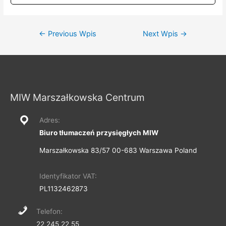
Nawigacja
←
Previous Wpis
Next Wpis
→
wpisu
MIW Marszałkowska Centrum
Adres:
Biuro tłumaczeń przysięgłych MIW
Marszałkowska 83/57 00-683 Warszawa Poland
Identyfikator VAT:
PL1132462873
Telefon:
22 245 22 55