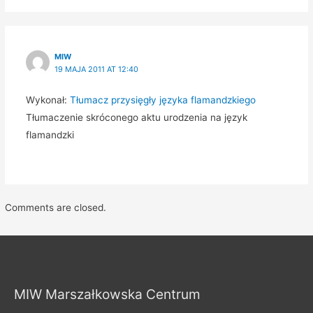
MIW
19 MAJA 2011 AT 12:40
Wykonał:
Tłumacz przysięgły języka flamandzkiego
Tłumaczenie skróconego aktu urodzenia na język
flamandzki
Comments are closed.
MIW Marszałkowska Centrum