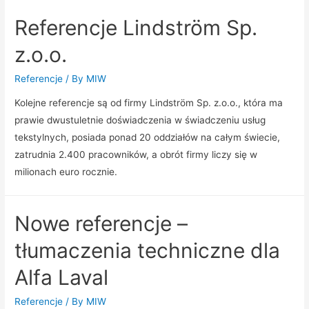
Tłumaczeń
Referencje Lindström Sp.
Przysięgłych
MIW,
z.o.o.
Warszawa,
Marszałkowska
Referencje
/ By
MIW
83/57
Kolejne referencje są od firmy Lindström Sp. z.o.o., która ma
prawie dwustuletnie doświadczenia w świadczeniu usług
tekstylnych, posiada ponad 20 oddziałów na całym świecie,
zatrudnia 2.400 pracowników, a obrót firmy liczy się w
milionach euro rocznie.
Nowe referencje –
tłumaczenia techniczne dla
Alfa Laval
Referencje
/ By
MIW