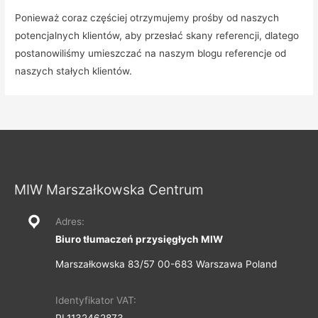
Ponieważ coraz częściej otrzymujemy prośby od naszych
potencjalnych klientów, aby przesłać skany referencji, dlatego
postanowiliśmy umieszczać na naszym blogu referencje od
naszych stałych klientów.
MIW Marszałkowska Centrum
Adres:
Biuro tłumaczeń przysięgłych MIW
Marszałkowska 83/57 00-683 Warszawa Poland
Identyfikator VAT:
PL1132462873