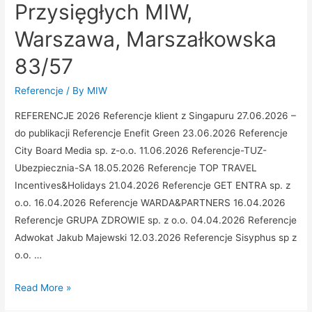
Przysięgłych MIW,
Warszawa, Marszałkowska
83/57
Referencje
/ By
MIW
REFERENCJE 2026 Referencje klient z Singapuru 27.06.2026 –
do publikacji Referencje Enefit Green 23.06.2026 Referencje
City Board Media sp. z-o.o. 11.06.2026 Referencje-TUZ-
Ubezpiecznia-SA 18.05.2026 Referencje TOP TRAVEL
Incentives&Holidays 21.04.2026 Referencje GET ENTRA sp. z
o.o. 16.04.2026 Referencje WARDA&PARTNERS 16.04.2026
Referencje GRUPA ZDROWIE sp. z o.o. 04.04.2026 Referencje
Adwokat Jakub Majewski 12.03.2026 Referencje Sisyphus sp z
o.o. …
Referencje
Read More »
Biuro