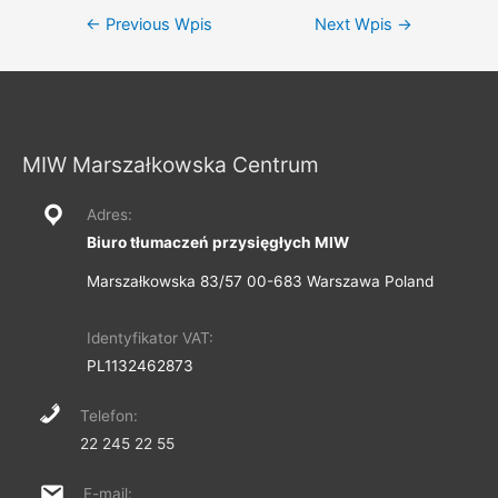
Nawigacja
←
Previous Wpis
Next Wpis
→
wpisu
MIW Marszałkowska Centrum
Adres:
Biuro tłumaczeń przysięgłych MIW
Marszałkowska 83/57 00-683 Warszawa Poland
Identyfikator VAT:
PL1132462873
Telefon:
22 245 22 55
E-mail: