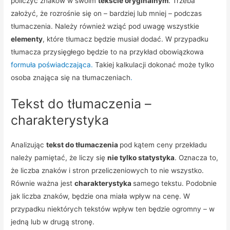
policzyć znaków w swoim
tekście oryginalnym
. Trzeba
założyć, że rozrośnie się on – bardziej lub mniej – podczas
tłumaczenia. Należy również wziąć pod uwagę wszystkie
elementy
, które tłumacz będzie musiał dodać. W przypadku
tłumacza przysięgłego będzie to na przykład obowiązkowa
formuła poświadczająca.
Takiej kalkulacji dokonać może tylko
osoba znająca się na tłumaczeniach
.
Tekst do tłumaczenia –
charakterystyka
Analizując
tekst do tłumaczenia
pod kątem ceny przekładu
należy pamiętać, że liczy się
nie tylko statystyka
. Oznacza to,
że liczba znaków i stron przeliczeniowych to nie wszystko.
Równie ważna jest
charakterystyka
samego tekstu. Podobnie
jak liczba znaków, będzie ona miała wpływ na cenę. W
przypadku niektórych tekstów wpływ ten będzie ogromny – w
jedną lub w drugą stronę.