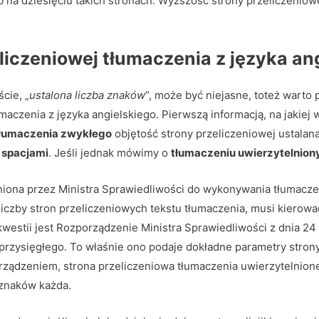
 na dziesięciu takich stronach. Wyższość strony przeliczeniow
liczeniowej tłumaczenia z języka an
cie, „
ustalona liczba znaków
”, może być niejasne, toteż warto
aczenia z języka angielskiego. Pierwszą informacją, na jakiej
łumaczenia zwykłego
objętość strony przeliczeniowej ustalana
 spacjami
. Jeśli jednak mówimy o
tłumaczeniu uwierzytelnio
niona przez Ministra Sprawiedliwości do wykonywania tłumacze
 liczby stron przeliczeniowych tekstu tłumaczenia, musi kiero
westii jest Rozporządzenie Ministra Sprawiedliwości z dnia 24 
rzysięgłego. To właśnie ono podaje dokładne parametry strony
orządzeniem, strona przeliczeniowa tłumaczenia uwierzytelnion
 znaków każda.