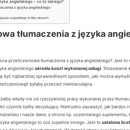
zyka angielskiego – co to takiego?
aczenia z języka angielskiego
języka angielskiego w kilku słowach
owa tłumaczenia z języka angie
na przeliczeniowa tłumaczenia z języka angielskiego? Jest to n
zyka angielskiego
określa koszt wykonanej usługi
. Stosowanie
ę być najbardziej sprawiedliwym sposobem, jaki można wymyślić
zeliczeniową!) byłaby przecież niemiarodajna.
łby wtedy nie od rzeczywistej pracy wykonanej przez tłumacza, 
atni czynnik byłby decydujący. Nietrudno zauważyć, jak bardzo r
nazwisko i nasze dane, a strona np. uczelnianego suplementu, k
zyka angielskiego to coś zupełnie innego. Jest to
ustalona lic