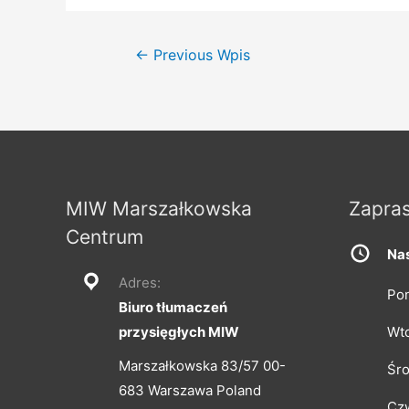
Nawigacja
←
Previous Wpis
wpisu
MIW Marszałkowska
Zapra
Centrum
Nas
Adres:
Pon
Biuro tłumaczeń
przysięgłych MIW
Wt
Marszałkowska 83/57 00-
Śr
683 Warszawa Poland
Cz