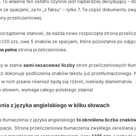
To właśnie ten ostatni czynnik jest najbardziej decydujący – d
ze spacjami, za to „z faksu” – tylko 7. Ta część dokumentu zw
ony przeliczeniowej.
orządzenie stanowi, że każda nowo rozpoczęta strona przeliczen
1.130 zzs, owe 5 znaków ze spacjami, które pozostanie po odjęc
na pełna
strona przeliczeniowa.
my w stanie
sami oszacować liczby
stron przeliczeniowych tłum
acz dokonuje podliczenia znaków tekstu już przetłumaczonego. N
y w nich pisane również będą się różnić, niekiedy diametralnie.
ym słowem, wymaga całego polskiego zdania!
nia z języka angielskiego w kilku słowach
 tłumaczenia z języka angielskiego
to określona liczba znakó
 i spacje. Strona przeliczeniowa tłumaczenia zwykłego określana 