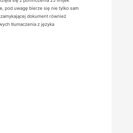
zięła się z pomnożenia 25 linijek
, pod uwagę bierze się nie tylko sam
i zamykającej dokument również
owych tłumaczenia z języka