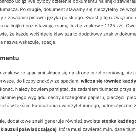
bardzo uciążliwe byłoby dzielenie dokumentu na linijki zawiera
tłumacza. Po drugie, dokument stawałby się nieczytelny ze wz
y z zasadami pisowni języka polskiego. Kwestię tę rozwiązano
 na linijki i pozostawiając samą liczbę znaków – 1.125 zzs. Ow
iwie, że każde wciśnięcie klawisza to dodatkowy znak w dokumenci
ama nazwa wskazuje, spacje.
kumentu
h znaków ze spacjami składa się na stronę przeliczeniową, nie 
ierwsze, do liczby znaków ze spacjami
wlicza się również każdy
okonać. Należy bowiem pamiętać, że zadaniem tłumacza przysięg
pisanie jego wyglądu: cechy szczególne papieru, pieczęci, piec
leźć w tekście tłumaczenia uwierzytelnionego, automatycznie z
ie, dodatkowe znaki generuje również swoista
stopka każdeg
i
klauzuli poświadczającej
, która musi zawierać m.in. dane tłu