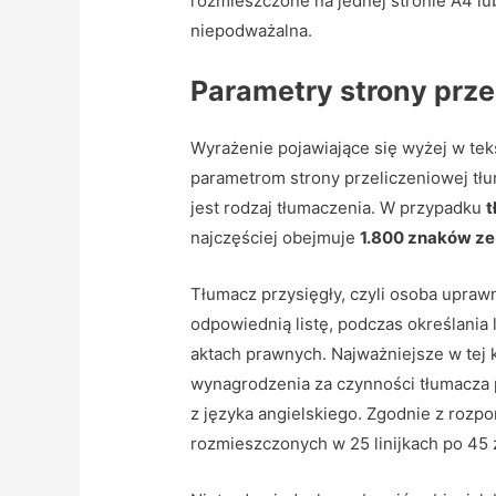
rozmieszczone na jednej stronie A4 lub
niepodważalna.
Parametry strony prze
Wyrażenie pojawiające się wyżej w tekś
parametrom strony przeliczeniowej tłum
jest rodzaj tłumaczenia. W przypadku
t
najczęściej obejmuje
1.800 znaków ze
Tłumacz przysięgły, czyli osoba upraw
odpowiednią listę, podczas określania
aktach prawnych. Najważniejsze w tej k
wynagrodzenia za czynności tłumacza p
z języka angielskiego. Zgodnie z rozp
rozmieszczonych w 25 linijkach po 45