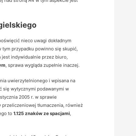
ej nad stroną A4 w tym aspekcie jest
gielskiego
 poświęcić nieco uwagi dokładnym
 w tym przypadku powinno się skupić,
 jest indywidualnie przez biuro,
nym
, sprawa wygląda zupełnie inaczej.
nia uwierzytelnionego i wpisana na
wać się wytycznymi podawanymi w
stycznia 2005 r. w sprawie
 przeliczeniowej tłumaczenia, również
ego to
1.125 znaków ze spacjami
,