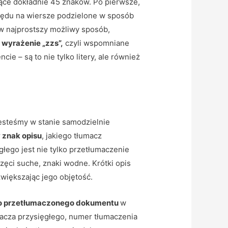
jące dokładnie 45 znaków. Po pierwsze,
ględu na wiersze podzielone w sposób
 w najprostszy możliwy sposób,
e
wyrażenie „zzs”,
czyli wspomniane
e – są to nie tylko litery, ale również
jesteśmy w stanie samodzielnie
 znak opisu
, jakiego tłumacz
łego jest nie tylko przetłumaczenie
zęci suche, znaki wodne. Krótki opis
większając jego objętość.
o przetłumaczonego dokumentu
w
macza przysięgłego, numer tłumaczenia