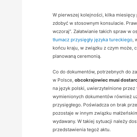
W pierwszej kolejności, kilka miesięcy
zdobyć w stosownym konsulacie. Prawo 
wczoraj”. Załatwianie takich spraw w os
tłumacz przysięgły języka tureckiego
, 
końcu kraju, w związku z czym może, co
planowaną ceremonią.
Co do dokumentów, potrzebnych do zaw
w Polsce,
obcokrajowiec musi dostar
na język polski, uwierzytelnione przez
wymienionych dokumentów również uzys
przysięgłego. Poświadcza on brak prz
pozostaje w innym związku małżeńskim
wydawany. W takiej sytuacji należy do
przedstawienia tegoż aktu.