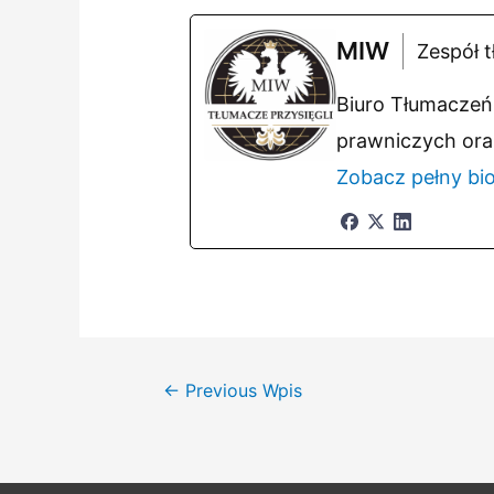
MIW
Zespół t
Biuro Tłumaczeń 
prawniczych ora
Zobacz pełny bi
Nawigacja
←
Previous Wpis
wpisu