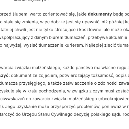
 przed ślubem, warto zorientować się, jakie
dokumenty
będą po
stale się zmienia, więc dobrze jest się upewnić, niż później
tatniej chwili jest nie tylko stresujące i kosztowne, ale może o
współpracujący z danym biurem tłumaczeń, przebywa aktualnie n
 najwyżej, wysłać tłumaczenie kurierem. Najlepiej zlecić tłuma
arcia związku małżeńskiego, każde państwo ma własne regulac
czyć
: dokument ze zdjęciem, potwierdzający tożsamość, odpis 
 tłumacza przysięgłego, a także zaświadczenie o zdolności zaw
kuje się w kraju pochodzenia, w związku z czym musi zostać
eciwwskazań do zawarcia związku małżeńskiego (obcokrajowiec 
). Jego uzyskanie może przysporzyć problemów, ponieważ w ni
starczyć do Urzędu Stanu Cywilnego decyzję polskiego sądu ro