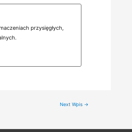
umaczeniach przysięgłych,
alnych.
Next Wpis
→