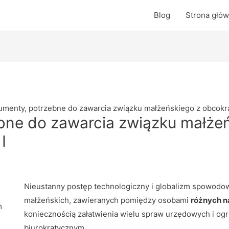
Blog
Strona głó
menty, potrzebne do zawarcia związku małżeńskiego z obcokr
bne do zawarcia związku małżeń
I
Nieustanny postęp technologiczny i globalizm spowodow
małżeńskich, zawieranych pomiędzy osobami
różnych n
m
koniecznością załatwienia wielu spraw urzędowych i 
biurokratycznym.