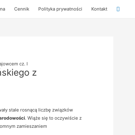
Searc
wna
Cennik
Polityka prywatności
Kontakt
ajowcem cz. I
skiego z
ały stale rosnącą liczbę związków
arodowości
. Wiąże się to oczywiście z
ogromnym zamieszaniem