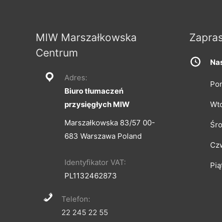
MIW Marszałkowska
Zapra
Centrum
Nas
Adres:
Pon
Biuro tłumaczeń
przysięgłych MIW
Wt
Marszałkowska 83/57 00-
Śr
683 Warszawa Poland
Cz
Identyfikator VAT:
Pią
PL1132462873
Telefon:
22 245 22 55