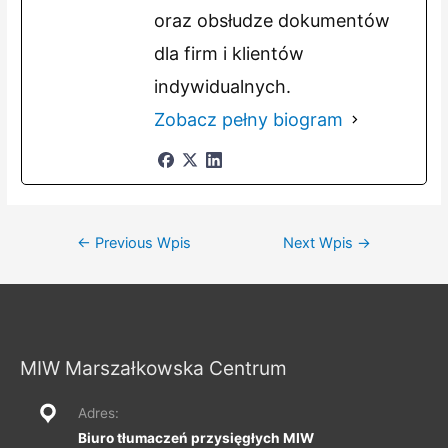
oraz obsłudze dokumentów
dla firm i klientów
indywidualnych.
Zobacz pełny biogram
Nawigacja
←
Previous Wpis
Next Wpis
→
wpisu
MIW Marszałkowska Centrum
Adres:
Biuro tłumaczeń przysięgłych MIW