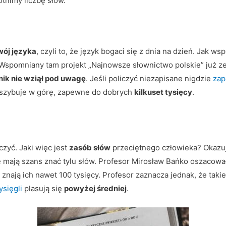
otnimy liczbę słów.
wój języka
, czyli to, że język bogaci się z dnia na dzień. Jak w
 Wspomniany tam projekt „Najnowsze słownictwo polskie” już ze
ik nie wziął pod uwagę
. Jeśli policzyć niezapisane nigdzie
zap
poszybuje w górę, zapewne do dobrych
kilkuset tysięcy
.
czyć. Jaki więc jest
zasób słów
przeciętnego człowieka? Okazuj
e mają szans znać tylu słów. Profesor Mirosław Bańko oszacował
 znają ich nawet 100 tysięcy. Profesor zaznacza jednak, że taki
ysięgli
plasują się
powyżej średniej
.