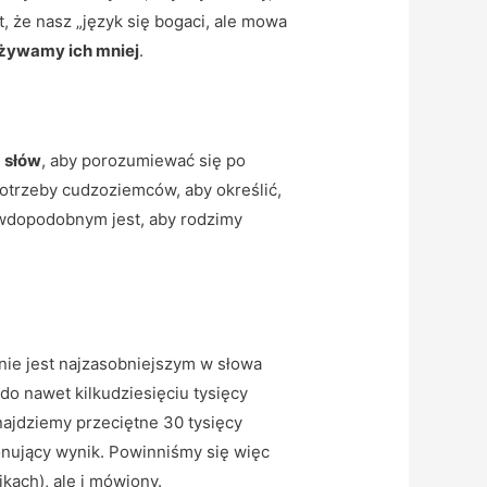
, że nasz „język się bogaci, ale mowa
używamy ich mniej
.
 słów
, aby porozumiewać się po
potrzeby cudzoziemców, aby określić,
awdopodobnym jest, aby rodzimy
 nie jest najzasobniejszym w słowa
 do nawet kilkudziesięciu tysięcy
najdziemy przeciętne 30 tysięcy
ponujący wynik. Powinniśmy się więc
kach), ale i mówiony.