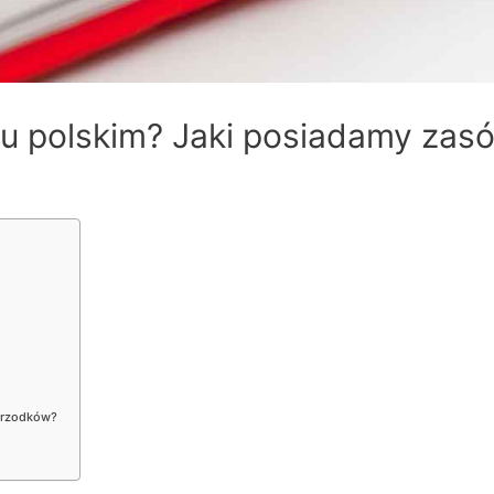
yku polskim? Jaki posiadamy zas
przodków?