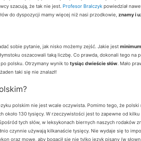
wcy szacują, że tak nie jest.
Profesor Bralczyk
powiedział nawet
 słów do dyspozycji mamy więcej niż nasi przodkowie,
znamy i 
dać sobie pytanie, jak nisko możemy zejść. Jakie jest
minimum
ałymstoku oszacowali taką liczbę. Co prawda, dokonali tego na 
 po polsku. Otrzymany wynik to
tysiąc dwieście słów
. Mało pr
żaden taki się nie znalazł!
polskim?
ęzyku polskim nie jest wcale oczywista. Pomimo tego, że polski
ch około 130 tysięcy. W rzeczywistości jest to zapewne od kilku
a. Spośród tych słów, w leksykonach biernych naszych rodaków z
dnio czynnie używają kilkanaście tysięcy. Nie wydaje się to im
kon oraz mowę, aby bogacił się nie tylko język pisany (w słowni