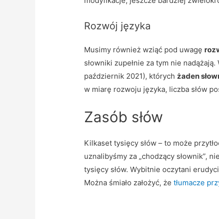
modyfikacje, jeszcze bardziej zwielokr
Rozwój języka
Musimy również wziąć pod uwagę
roz
słowniki zupełnie za tym nie nadążają.
październik 2021), których
żaden słown
w miarę rozwoju języka, liczba słów 
Zasób słów
Kilkaset tysięcy słów – to może przytło
uznalibyśmy za „chodzący słownik”, ni
tysięcy słów. Wybitnie oczytani erudyci
Można śmiało założyć, że
tłumacze prz