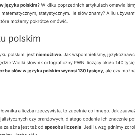
w w języku polskim
? W kilku poprzednich artykułach omawialiśmy
j matematycznym, statystycznym. Ile słów znamy? A ilu używam
, które możemy pokrótce omówić.
ku polskim
yku polskim, jest
niemożliwe
. Jak wspomnieliśmy, językoznawcy 
zie Wielki słownik ortograficzny PWN, liczący około 140 tysię
iczba słów w języku polskim wynosi 130 tysięcy
, ale czy możn
e słownika a liczba rzeczywista, to zupełnie co innego. Jak zau
cjalistycznych czy branżowych, dlatego dodanie ich znacznie p
a zależna jest też od
sposobu liczenia
. Jeśli uwzględnimy zdro