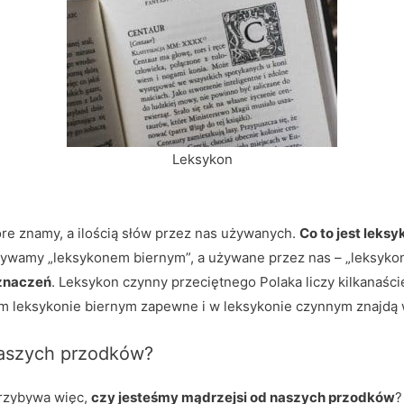
Leksykon
tóre znamy, a ilością słów przez nas używanych.
Co to jest leksy
ywamy „leksykonem biernym”, a używane przez nas – „leksykon
 znaczeń
. Leksykon czynny przeciętnego Polaka liczy kilkanaści
 leksykonie biernym zapewne i w leksykonie czynnym znajdą w
naszych przodków?
przybywa więc,
czy jesteśmy mądrzejsi od naszych przodków
?