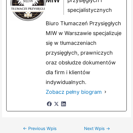
MIW
przysięgłych i
specjalistycznych
Biuro Tłumaczeń Przysięgłych
MIW w Warszawie specjalizuje
się w tłumaczeniach
przysięgłych, prawniczych
oraz obsłudze dokumentów
dla firm i klientów
indywidualnych.
Zobacz pełny biogram
Nawigacja
←
Previous Wpis
Next Wpis
→