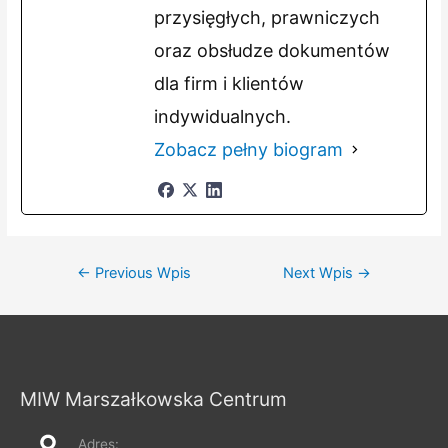
przysięgłych, prawniczych
oraz obsłudze dokumentów
dla firm i klientów
indywidualnych.
Zobacz pełny biogram
Nawigacja
←
Previous Wpis
Next Wpis
→
wpisu
MIW Marszałkowska Centrum
Adres: