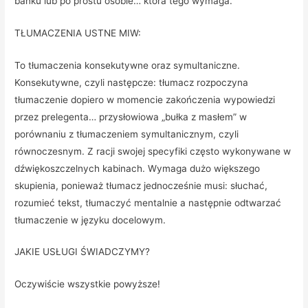
banku lub po prostu osobie… która tego wymaga.
TŁUMACZENIA USTNE MIW:
To tłumaczenia konsekutywne oraz symultaniczne.
Konsekutywne, czyli następcze: tłumacz rozpoczyna
tłumaczenie dopiero w momencie zakończenia wypowiedzi
przez prelegenta… przysłowiowa „bułka z masłem” w
porównaniu z tłumaczeniem symultanicznym, czyli
równoczesnym. Z racji swojej specyfiki często wykonywane w
dźwiękoszczelnych kabinach. Wymaga dużo większego
skupienia, ponieważ tłumacz jednocześnie musi: słuchać,
rozumieć tekst, tłumaczyć mentalnie a następnie odtwarzać
tłumaczenie w języku docelowym.
JAKIE USŁUGI ŚWIADCZYMY?
Oczywiście wszystkie powyższe!