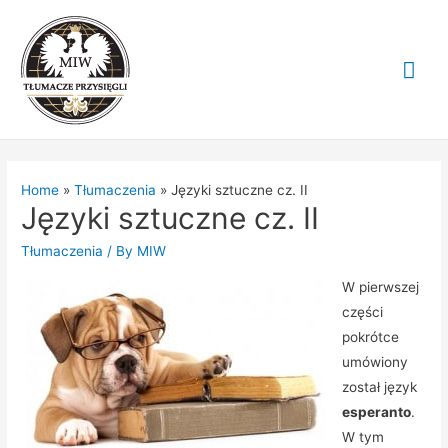
Mai
Me
Home
Tłumaczenia
Języki sztuczne cz. II
Języki sztuczne cz. II
Tłumaczenia
/ By
MIW
W pierwszej
części
pokrótce
umówiony
został język
esperanto
.
W tym