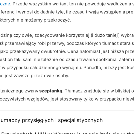
iczne
. Przede wszystkim wariant ten nie powoduje wydłużenia 
ferencji wynosi dokładnie tyle, ile czasu trwają wystąpienia p
których nie możemy przekroczyć.
odzinę czy dwie, zdecydowanie korzystniej (i dużo taniej) wybr
aż przemawiający robi przerwy, podczas których tłumacz stara 
ejako przekazywany dwukrotnie. Cena natomiast jest niższa prz
t on taki sam, niezależnie od czasu trwania spotkania. Zatem
jak w przypadku całodziennego wynajmu. Ponadto, niższy jest k
e jest zawsze przez dwie osoby.
ultanicznego zwany
szeptanką
. Tłumacz znajduje się w bliskiej
a oczywistych względów, jest stosowany tylko w przypadku niewi
łumaczy przysięgłych i specjalistycznych