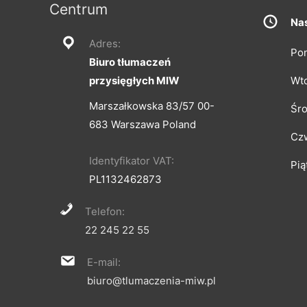
Centrum
Nas
Adres:
Pon
Biuro tłumaczeń
przysięgłych MIW
Wt
Marszałkowska 83/57 00-
Śr
683 Warszawa Poland
Cz
Identyfikator VAT:
Pią
PL1132462873
Telefon:
22 245 22 55
E-mail:
biuro@tlumaczenia-miw.pl