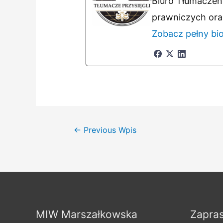
Biuro Tłumaczeń 
prawniczych ora
Zobacz pełny bi
Nawigacja
←
Previous Wpis
wpisu
MIW Marszałkowska
Zapra