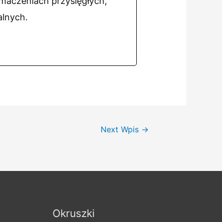
umaczeniach przysięgłych,
alnych.
Next Wpis
→
Okruszki