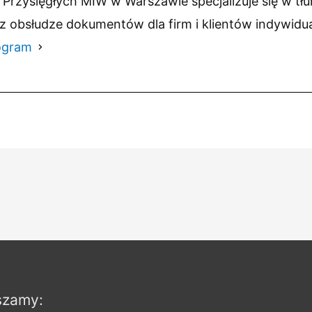
Przysięgłych MIW w Warszawie specjalizuje się w tł
z obsłudze dokumentów dla firm i klientów indywidu
ogram
szamy: