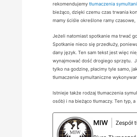
rekomendujemy
tłumaczenia symultan
bieżąco, dzięki czemu czas trwania kon
mamy ściśle określone ramy czasowe, 
Jeżeli natomiast spotkanie ma trwać g
Spotkanie nieco się przedłuży, poniew
dany język. Ten sam tekst jest więc ni
wynajmować dość drogiego sprzętu. Jes
tylko na godzinę, płacimy tyle samo, 
tłumaczenie symultaniczne wykonywan
Istnieje także rodzaj tłumaczenia sym
osób) i na bieżąco tłumaczy. Ten typ, 
MIW
Zespół t