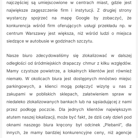
najczęściej są umiejscowione w centrach miast, gdzie jest
największe zagęszczenie firm i instytucji.
Z drugiej strony
wystarczy spojrzeć na mapę Google by zobaczyć, że
konkurencja wśród firm oferujących usługi przekładu np. w
centrum Warszawy jest większa, niż wśród ludzi o miejsca
siedzące w autobusie w godzinach szczytu.
Nasze biuro zdecydowaliśmy się zlokalizować w dalszej
odległości od śródmiejskich drapaczy chmur z kilku względów.
Mamy czystsze powietrze, a lokalnych klientów jest również
niemało. W okolicach biura jest dostępnych mnóstwo miejsc
parkingowych, a klienci mogą połączyć wizytę u nas z
zakupami w pobliskich sklepach, załatwieniem spraw w
niedaleko zlokalizowanych bankach lub na sąsiadującej z nami
przez podłogę poczcie. Dla jednych klientów największym
atutem naszej lokalizacji, może być fakt, że dziś cały dzień pod
oknami naszego biura kręcony był odcinek „Plebanii”, dla
innych, że mamy bardziej konkurencyjne ceny, niż agencje