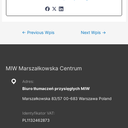
Nawigacja
←
Previous Wpis
Next Wpis
→
wpisu
MIW Marszałkowska Centrum
Adres:
Biuro tłumaczeń przysięgłych MIW
Marszałkowska 83/57 00-683 Warszawa Poland
Identyfikator VAT:
PL1132462873