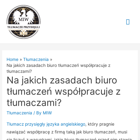
Mai
Me
Home
Tłumaczenia
Na jakich zasadach biuro tłumaczeń współpracuje z
tłumaczami?
Na jakich zasadach biuro
tłumaczeń współpracuje z
tłumaczami?
Tłumaczenia
/ By
MIW
Tłumacz przysięgły języka angielskiego
, który pragnie
nawiązać współpracę z firmą taką jak biuro tłumaczeń, musi
się liczyć z warunkami, jakie biuro tłumaczeń przed nim stawia.