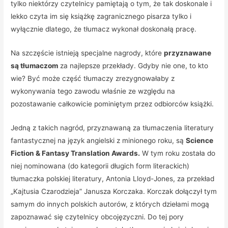
tylko niektórzy czytelnicy pamiętają o tym, że tak doskonale i
lekko czyta im się książkę zagranicznego pisarza tylko i
wyłącznie dlatego, że tłumacz wykonał doskonałą pracę.
Na szczęście istnieją specjalne nagrody, które
przyznawane
są tłumaczom
za najlepsze przekłady. Gdyby nie one, to kto
wie? Być może część tłumaczy zrezygnowałaby z
wykonywania tego zawodu właśnie ze względu na
pozostawanie całkowicie pominiętym przez odbiorców książki.
Jedną z takich nagród, przyznawaną za tłumaczenia literatury
fantastycznej na język angielski z minionego roku, są
Science
Fiction & Fantasy Translation Awards.
W tym roku została do
niej nominowana (do kategorii długich form literackich)
tłumaczka polskiej literatury, Antonia Lloyd-Jones, za przekład
„Kajtusia Czarodzieja” Janusza Korczaka. Korczak dołączył tym
samym do innych polskich autorów, z których dziełami mogą
zapoznawać się czytelnicy obcojęzyczni. Do tej pory