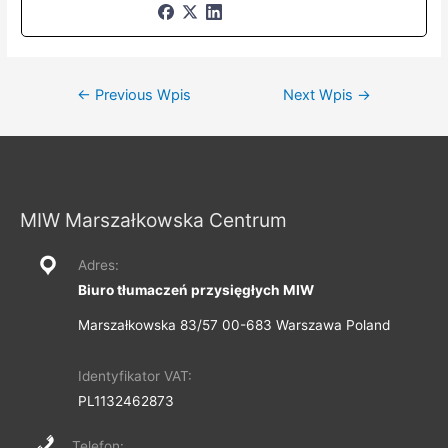
Nawigacja
←
Previous Wpis
Next Wpis
→
wpisu
MIW Marszałkowska Centrum
Adres:
Biuro tłumaczeń przysięgłych MIW
Marszałkowska 83/57 00-683 Warszawa Poland
Identyfikator VAT:
PL1132462873
Telefon: