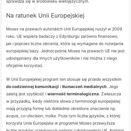
sprawdza się w środowisku wielojęzycznym.
Na ratunek Unii Europejskiej
Moses na prawach autorskich Unii Europejskiej ruszył w 2009
roku. UE wspiera badaczy z Edynburgu zarówno finansowo,
jak i poprzez liczne zlecenia, które są wymagane do rozwijania
europejskiej bazy. Jednocześnie
Moses
na prawach UE nie jest
udostępniany dla innych użytkowników i nie można z niego
oficjalnie korzystać.
W Unii Europejskiej program ten stosuje się przede wszystkim
do codziennej komunikacji
i
tłumaczeń medialnych
. Jego
zaletą jest szybkość i
wierność terminologiczna
. Zwłaszcza
w przypadku, kiedy niektóre słowa z terminologii europejskiej
mają przyjętą formę lub dokładnie określone znaczenie np.
acquis
,
co-decision
,
troika
. Poza tym liczba języków, z której
korzysta Unia Europejska w programie Moses przewyższa
liczbę języków urzędowych państw członkowskich UE. Komisja