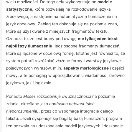
wielu możliwości. Do tego celu wykorzystuje on
modele
statystyczne
, które pozwalają na rozkodowanie języka
źródłowego, a następnie na automatyczne tłumaczenie na
język docelowy. Zabieg ten dokonuje się na poziomie zdań,
które są uzyskiwane z mniejszych fragmentów tekstu.
Oznacza to, że jest brany pod uwagę
nie tylko jeden tekst
najbliższy tłumaczeniu
, lecz osobne fragmenty tłumaczeń,
które są łączone w docelową formę. Istotne jest również to, że
system potrafi rozróżniać złożone formy i warstwy językowe
pojedynczych wyrazów, m.in.
aspekty morfologiczne
i części
mowy, a te pomagają w uporządkowaniu wiadomości zarówno
językowo, jak i logicznie.
Ponadto
Moses
rozkodowuje dwuznaczności na poziomie
zdania, określane jako
confusion network (sieć
nieporozumienia)
, przez co wspomaga integracje całego
tekstu. Jeżeli dysponuje się bogatą bazą tłumaczeń, program
ten pozwala na udoskonalanie modeli językowych i doskonale