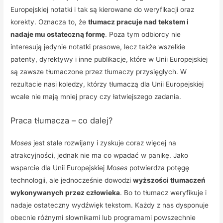
Europejskiej notatki i tak są kierowane do weryfikacji oraz
korekty. Oznacza to, że
tłumacz pracuje nad tekstem i
nadaje mu ostateczną formę
. Poza tym odbiorcy nie
interesują jedynie notatki prasowe, lecz także wszelkie
patenty, dyrektywy i inne publikacje, które w Unii Europejskiej
są zawsze tłumaczone przez tłumaczy przysięgłych. W
rezultacie nasi koledzy, którzy tłumaczą dla Unii Europejskiej
wcale nie mają mniej pracy czy łatwiejszego zadania.
Praca tłumacza – co dalej?
Moses
jest stale rozwijany i zyskuje coraz więcej na
atrakcyjności, jednak nie ma co wpadać w panikę. Jako
wsparcie dla Unii Europejskiej
Moses
potwierdza potęgę
technologii, ale jednocześnie dowodzi
wyższości tłumaczeń
wykonywanych przez człowieka
. Bo to tłumacz weryfikuje i
nadaje ostateczny wydźwięk tekstom. Każdy z nas dysponuje
obecnie różnymi słownikami lub programami powszechnie