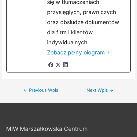
się w tłumaczeniach
przysięgłych, prawniczych
oraz obsłudze dokumentów
dla firm i klientów
indywidualnych.
Zobacz pełny biogram
Nawigacja
←
Previous Wpis
Next Wpis
→
wpisu
MIW Marszałkowska Centrum