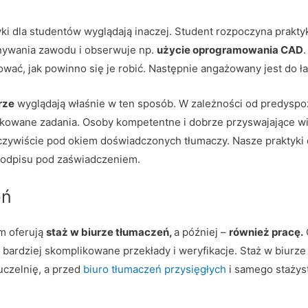
yki dla studentów wyglądają inaczej. Student rozpoczyna praktyk
onywania zawodu i obserwuje np.
użycie oprogramowania CAD
wać, jak powinno się je robić. Następnie angażowany jest do ła
rze
wyglądają właśnie w ten sposób. W zależności od predyspozy
kowane zadania. Osoby kompetentne i dobrze przyswajające wi
ywiście pod okiem doświadczonych tłumaczy. Nasze praktyki 
 podpisu pod zaświadczeniem.
eń
m oferują
staż w biurze tłumaczeń,
a później –
również pracę.
ż bardziej skomplikowane przekłady i weryfikacje. Staż w biurz
 uczelnię, a przed
biuro tłumaczeń przysięgłych
i samego stażys