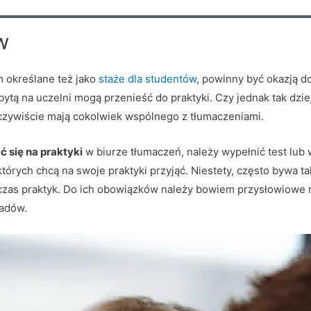
w
m określane też jako
staże dla studentów
, powinny być okazją d
bytą na uczelni mogą przenieść do praktyki. Czy jednak tak dzie
czywiście mają cokolwiek wspólnego z tłumaczeniami.
ć się na praktyki
w biurze tłumaczeń, należy wypełnić test lub
tórych chcą na swoje praktyki przyjąć. Niestety, często bywa ta
dczas praktyk. Do ich obowiązków należy bowiem przysłowiowe 
ładów.