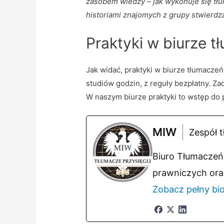
zasobem wiedzy – jak wykonuje się tł
historiami znajomych z grupy stwierdza
Praktyki w biurze 
Jak widać, praktyki w biurze tłumacze
studiów godzin, z reguły bezpłatny. Zad
W naszym biurze praktyki to wstęp do
MIW
Zespół t
Biuro Tłumaczeń 
prawniczych ora
Zobacz pełny bi