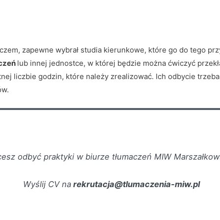
maczem, zapewne wybrał studia kierunkowe, które go do tego pr
aczeń
lub innej jednostce, w której będzie można ćwiczyć przekł
ej liczbie godzin, które należy zrealizować. Ich odbycie trze
ów.
esz odbyć praktyki w biurze tłumaczeń MIW Marszałkow
Wyślij CV na
rekrutacja@tlumaczenia-miw.pl