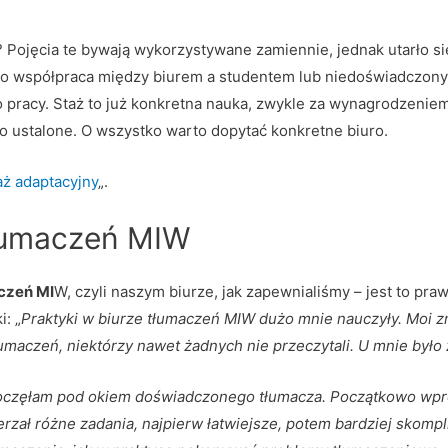
? Pojęcia te bywają wykorzystywane zamiennie, jednak utarło się
 to współpraca między biurem a studentem lub niedoświadczo
pracy. Staż to już konkretna nauka, zwykle za wynagrodzeniem.
no ustalone. O wszystko warto dopytać konkretne biuro.
aż adaptacyjny
„.
tłumaczeń MIW
aczeń MI
W, czyli naszym biurze, jak zapewnialiśmy – jest to pr
: „
Praktyki w biurze tłumaczeń MIW dużo mnie nauczyły. Moi z
umaczeń, niektórzy nawet żadnych nie przeczytali. U mnie było
poczęłam pod okiem doświadczonego tłumacza. Początkowo wpro
zał różne zadania, najpierw łatwiejsze, potem bardziej skomp