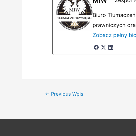
MIW
Zespół t
Biuro Tłumaczeń 
prawniczych ora
Zobacz pełny bi
Nawigacja
←
Previous Wpis
wpisu