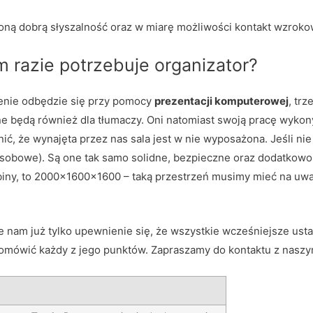
ną dobrą słyszalność oraz w miarę możliwości kontakt wzrok
m razie potrzebuje organizator?
ienie odbędzie się przy pomocy
prezentacji komputerowej
, tr
zne będą również dla tłumaczy. Oni natomiast swoją pracę wyko
ić, że wynajęta przez nas sala jest w nie wyposażona. Jeśli nie
osobowe). Są one tak samo solidne, bezpieczne oraz dodatkow
ny, to 2000x1600x1600 – taką przestrzeń musimy mieć na uwa
nam już tylko upewnienie się, że wszystkie wcześniejsze ust
e omówić każdy z jego punktów. Zapraszamy do kontaktu z nasz