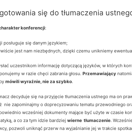
ygotowania się do tłumaczenia ustneg
charakter konferencji
:
ji posługuje się danym językiem;
ywiście jest nam niezbędnych, dzięki czemu unikniemy ewentu
ysłać uczestnikom informację dotyczącą języków, w których ko
ponujemy w razie chęci zabrania głosu.
Przemawiający
natomi
aby
mówili wyraźnie, nie za szybko
.
łumacz decyduje się na przyjęcie tłumaczenia ustnego ma on pr
też nie zapominajmy o doprecyzowaniu tematu przewodniego or
powiednio wcześniej dokumenty mające być użyte w czasie kon
tyką, a co za tym idzie bardziej
wierne tłumaczenie
. Wcześni
y, pozwoli uniknąć przerw na wyjaśnianie jej w trakcie spotka