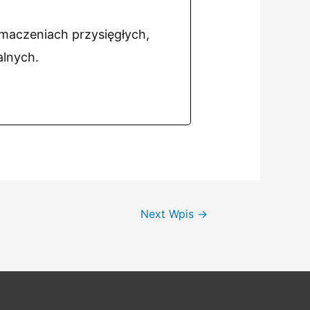
umaczeniach przysięgłych,
alnych.
Next Wpis
→