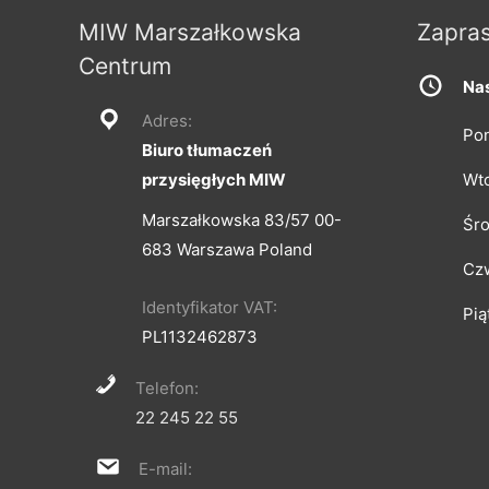
MIW Marszałkowska
Zapra
Centrum
Nas
Adres:
Pon
Biuro tłumaczeń
przysięgłych MIW
Wt
Marszałkowska 83/57 00-
Śr
683 Warszawa Poland
Cz
Identyfikator VAT:
Pią
PL1132462873
Telefon:
22 245 22 55
E-mail: