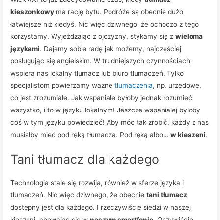
kieszonkowy
ma rację bytu. Podróże są obecnie dużo
łatwiejsze niż kiedyś. Nic więc dziwnego, że ochoczo z tego
korzystamy. Wyjeżdżając z ojczyzny, stykamy się z
wieloma
językami
. Dajemy sobie radę jak możemy, najczęściej
posługując się angielskim. W trudniejszych czynnościach
wspiera nas lokalny tłumacz lub biuro tłumaczeń. Tylko
specjalistom powierzamy ważne
tłumaczenia
, np. urzędowe,
co jest zrozumiałe. Jak wspaniale byłoby jednak rozumieć
wszystko, i to w języku lokalnym! Jeszcze wspanialej byłoby
coś w tym języku powiedzieć! Aby móc tak zrobić, każdy z nas
musiałby mieć pod ręką tłumacza. Pod ręką albo…
w kieszeni
.
Tani tłumacz dla każdego
Technologia stale się rozwija, również w sferze języka i
tłumaczeń. Nic więc dziwnego, że obecnie
tani tłumacz
dostępny jest dla każdego. I rzeczywiście siedzi w naszej
kieszeni, chowając się w
naszym smartfonie
. Oczywiście,