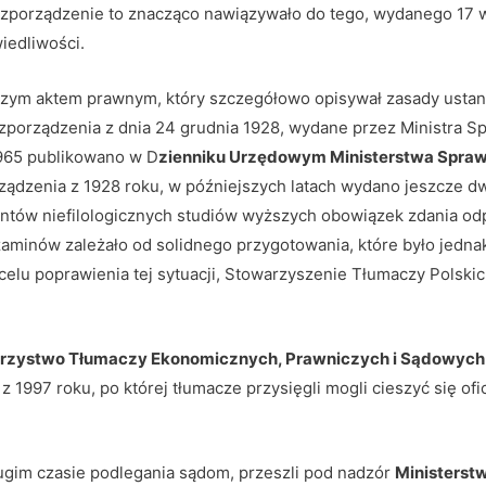
Rozporządzenie to znacząco nawiązywało do tego, wydanego 17 w
iedliwości.
zym aktem prawnym, który szczegółowo opisywał zasady ustana
zporządzenia z dnia 24 grudnia 1928, wydane przez Ministra Sp
 1965 publikowano w D
zienniku Urzędowym Ministerstwa Spraw
ządzenia z 1928 roku, w późniejszych latach wydano jeszcze dwa
wentów niefilologicznych studiów wyższych obowiązek zdania o
zaminów zależało od solidnego przygotowania, które było jedn
 celu poprawienia tej sytuacji, Stowarzyszenie Tłumaczy Pols
arzystwo Tłumaczy Ekonomicznych, Prawniczych i Sądowych 
z 1997 roku, po której tłumacze przysięgli mogli cieszyć się ofi
ugim czasie podlegania sądom, przeszli pod nadzór
Ministerst