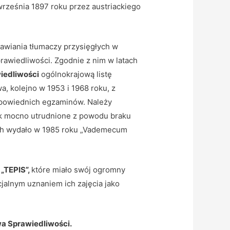
rześnia 1897 roku przez austriackiego
wiania tłumaczy przysięgłych w
rawiedliwości. Zgodnie z nim w latach
iedliwości
ogólnokrajową listę
, kolejno w 1953 i 1968 roku, z
dpowiednich egzaminów. Należy
ak mocno utrudnione z powodu braku
kich wydało w 1985 roku „Vademecum
„TEPIS”,
które miało swój ogromny
cjalnym uznaniem ich zajęcia jako
wa Sprawiedliwości.