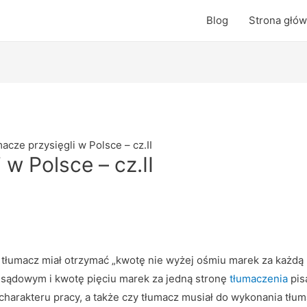
Blog
Strona głó
acze przysięgli w Polsce – cz.II
 w Polsce – cz.II
 tłumacz miał otrzymać „kwotę nie wyżej ośmiu marek za każdą
 sądowym i kwotę pięciu marek za jedną stronę
tłumaczenia
pis
 charakteru pracy, a także czy tłumacz musiał do wykonania tł