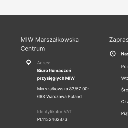
wpisu
MIW Marszałkowska
Zapra
Centrum
Nas
Adres:
Pon
Biuro tłumaczeń
przysięgłych MIW
Wt
Marszałkowska 83/57 00-
Śr
683 Warszawa Poland
Cz
Identyfikator VAT:
Pią
PL1132462873