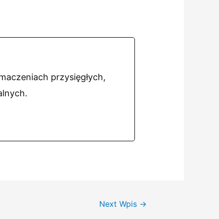
umaczeniach przysięgłych,
alnych.
Next Wpis
→