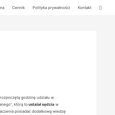
Searc
wna
Cennik
Polityka prywatności
Kontakt
 rozpoczętą godzinę udziału w
anego”, którą to
ustalał sędzia
w
umaczenia posiadać dodatkową wiedzę