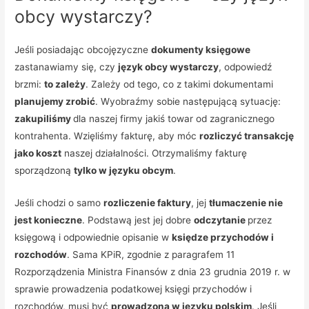
obcy wystarczy?
Jeśli posiadając obcojęzyczne
dokumenty księgowe
zastanawiamy się, czy
język obcy wystarczy
, odpowiedź
brzmi:
to zależy
. Zależy od tego, co z takimi dokumentami
planujemy zrobić
. Wyobraźmy sobie następującą sytuację:
zakupiliśmy
dla naszej firmy jakiś towar od zagranicznego
kontrahenta. Wzięliśmy fakturę, aby móc
rozliczyć transakcję
jako koszt
naszej działalności. Otrzymaliśmy fakturę
sporządzoną
tylko w języku obcym
.
Jeśli chodzi o samo
rozliczenie faktury
, jej
tłumaczenie nie
jest konieczne
. Podstawą jest jej dobre
odczytanie
przez
księgową i odpowiednie opisanie w
księdze przychodów i
rozchodów
. Sama KPiR, zgodnie z paragrafem 11
Rozporządzenia Ministra Finansów z dnia 23 grudnia 2019 r. w
sprawie prowadzenia podatkowej księgi przychodów i
rozchodów, musi być
prowadzona w języku polskim
. Jeśli