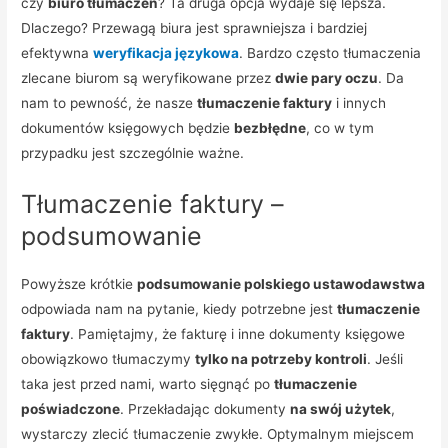
czy
biuro tłumaczeń
? Ta druga opcja wydaje się lepsza.
Dlaczego? Przewagą biura jest sprawniejsza i bardziej
efektywna
weryfikacja językowa
. Bardzo często tłumaczenia
zlecane biurom są weryfikowane przez
dwie pary oczu
. Da
nam to pewność, że nasze
tłumaczenie faktury
i innych
dokumentów księgowych będzie
bezbłędne
, co w tym
przypadku jest szczególnie ważne.
Tłumaczenie faktury –
podsumowanie
Powyższe krótkie
podsumowanie polskiego ustawodawstwa
odpowiada nam na pytanie, kiedy potrzebne jest
tłumaczenie
faktury
. Pamiętajmy, że fakturę i inne dokumenty księgowe
obowiązkowo tłumaczymy
tylko na potrzeby kontroli
. Jeśli
taka jest przed nami, warto sięgnąć po
tłumaczenie
poświadczone
. Przekładając dokumenty
na swój użytek
,
wystarczy zlecić tłumaczenie zwykłe. Optymalnym miejscem