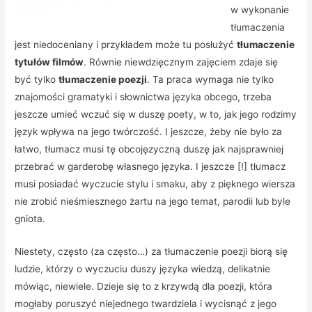
w wykonanie
tłumaczenia
jest niedoceniany i przykładem może tu posłużyć
tłumaczenie
tytułów filmów
. Równie niewdzięcznym zajęciem zdaje się
być tylko
tłumaczenie poezji
.
Ta praca wymaga nie tylko
znajomości gramatyki i słownictwa języka obcego, trzeba
jeszcze umieć wczuć się w duszę poety, w to, jak jego rodzimy
język wpływa na jego twórczość. I jeszcze, żeby nie było za
łatwo, tłumacz musi tę obcojęzyczną duszę jak najsprawniej
przebrać w garderobę własnego języka. I jeszcze [!] tłumacz
musi posiadać wyczucie stylu i smaku, aby z pięknego wiersza
nie zrobić nieśmiesznego żartu na jego temat, parodii lub byle
gniota.
Niestety, często (za często…) za tłumaczenie poezji biorą się
ludzie, którzy o wyczuciu duszy języka wiedzą, delikatnie
mówiąc, niewiele. Dzieje się to z krzywdą dla poezji, która
mogłaby poruszyć niejednego twardziela i wycisnąć z jego