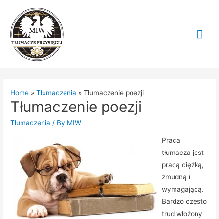
Mai
Me
Home
Tłumaczenia
Tłumaczenie poezji
Tłumaczenie poezji
Tłumaczenia
/ By
MIW
Praca
tłumacza jest
pracą ciężką,
żmudną i
wymagającą.
Bardzo często
trud włożony