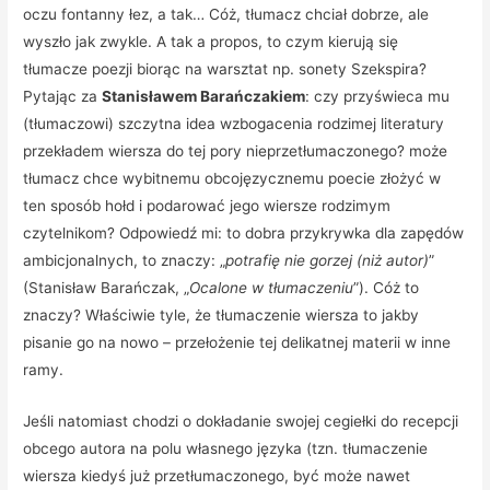
oczu fontanny łez, a tak… Cóż, tłumacz chciał dobrze, ale
wyszło jak zwykle. A tak a propos, to czym kierują się
tłumacze poezji biorąc na warsztat np. sonety Szekspira?
Pytając za
Stanisławem Barańczakiem
: czy przyświeca mu
(tłumaczowi) szczytna idea wzbogacenia rodzimej literatury
przekładem wiersza do tej pory nieprzetłumaczonego? może
tłumacz chce wybitnemu obcojęzycznemu poecie złożyć w
ten sposób hołd i podarować jego wiersze rodzimym
czytelnikom? Odpowiedź mi: to dobra przykrywka dla zapędów
ambicjonalnych, to znaczy: „
potrafię nie gorzej (niż autor)
”
(Stanisław Barańczak, „
Ocalone w tłumaczeniu
”). Cóż to
znaczy? Właściwie tyle, że tłumaczenie wiersza to jakby
pisanie go na nowo – przełożenie tej delikatnej materii w inne
ramy.
Jeśli natomiast chodzi o dokładanie swojej cegiełki do recepcji
obcego autora na polu własnego języka (tzn. tłumaczenie
wiersza kiedyś już przetłumaczonego, być może nawet