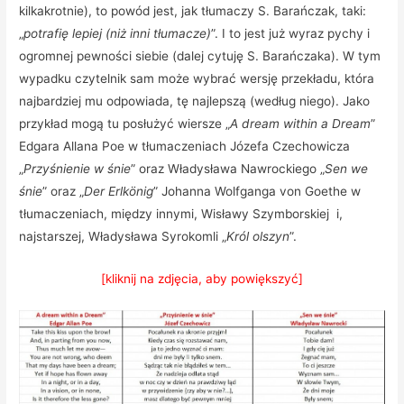
kilkakrotnie), to powód jest, jak tłumaczy S. Barańczak, taki:
„
potrafię lepiej (niż inni tłumacze)
”. I to jest już wyraz pychy i
ogromnej pewności siebie (dalej cytuję S. Barańczaka). W tym
wypadku czytelnik sam może wybrać wersję przekładu, która
najbardziej mu odpowiada, tę najlepszą (według niego). Jako
przykład mogą tu posłużyć wiersze „
A dream within a Dream
”
Edgara Allana Poe w tłumaczeniach Józefa Czechowicza
„
Przyśnienie w śnie
” oraz Władysława Nawrockiego „
Sen we
śnie
” oraz „
Der Erlkönig
” Johanna Wolfganga von Goethe w
tłumaczeniach, między innymi, Wisławy Szymborskiej i,
najstarszej, Władysława Syrokomli „
Król olszyn
”.
[kliknij na zdjęcia, aby powiększyć]