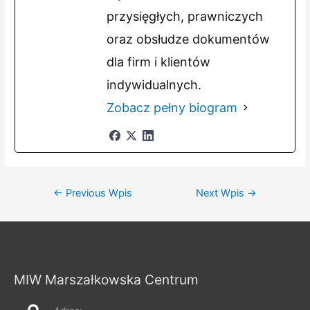
przysięgłych, prawniczych
oraz obsłudze dokumentów
dla firm i klientów
indywidualnych.
Zobacz pełny biogram
Nawigacja
←
Previous Wpis
Next Wpis
→
wpisu
MIW Marszałkowska Centrum