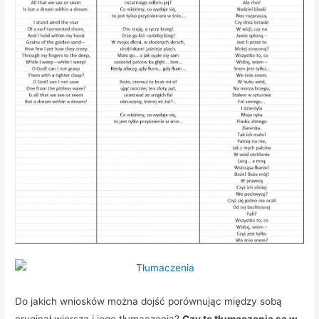
Do jakich wniosków można dojść porównując między sobą
oryginał wiersza i jego tłumaczenia?
Czy te tłumaczenia są w