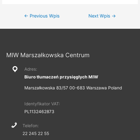
Nawigacja
←
Previous Wpis
Next Wpis
→
wpisu
MIW Marszałkowska Centrum
Adres:
Biuro tłumaczeń przysięgłych MIW
Marszałkowska 83/57 00-683 Warszawa Poland
Identyfikator VAT:
PL1132462873
Telefon:
22 245 22 55