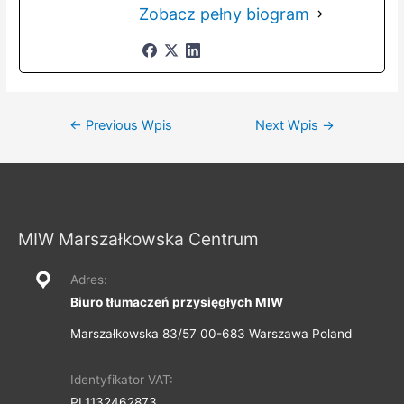
Zobacz pełny biogram
Nawigacja
←
Previous Wpis
Next Wpis
→
wpisu
MIW Marszałkowska Centrum
Adres:
Biuro tłumaczeń przysięgłych MIW
Marszałkowska 83/57 00-683 Warszawa Poland
Identyfikator VAT:
PL1132462873